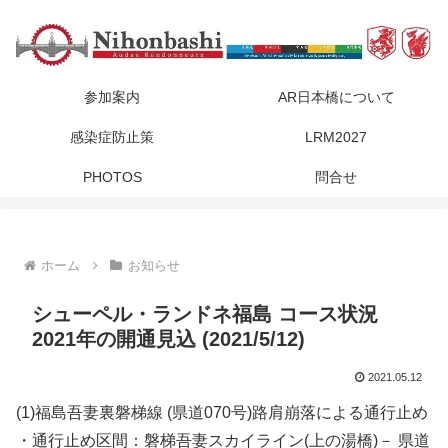
参加案内
AR日本橋について
感染症防止策
LRM2027
PHOTOS
問合せ
ホーム
お知らせ
シューペル・ランドネ福島 コース状況
2021年の開通見込 (2021/5/12)
2021.05.12
(1)福島吾妻裏磐梯線 (県道070号)路肩崩落による通行止め
・通行止め区間：磐梯吾妻スカイライン(上の湯橋)－ 県道