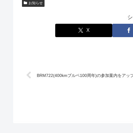
お知らせ
シ
X
BRM722(400kmブルベ100周年)の参加案内をアッ