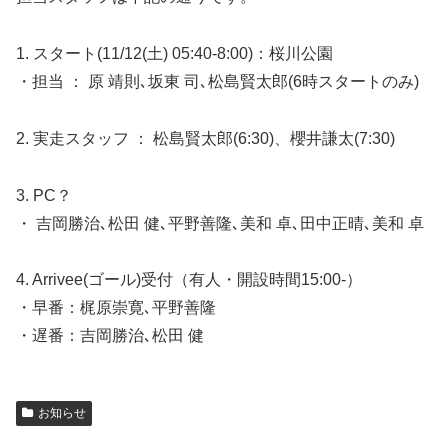
1. スタート(11/12(土) 05:40-8:00)：桜川公園
・担当 ： 原 靖則､坂東 司､松島賢太郎(6時スタートのみ)
2. 実走スタッフ ： 松島賢太郎(6:30)、櫻井謙太(7:30)
3. PC？
・ 吉岡勝治､松田 健､平野善隆､美和 卓､田中正晴､美和 卓
4. Arrivee(ゴール)受付（有人・開設時間15:00-）
・早番：梶原崇寛､平野善隆
・遅番：吉岡勝治､松田 健
お知らせ