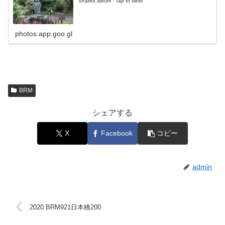
Shared album · Tap to view!
photos.app.goo.gl
BRM
シェアする
X
Facebook
コピー
admin
2020 BRM921日本橋200