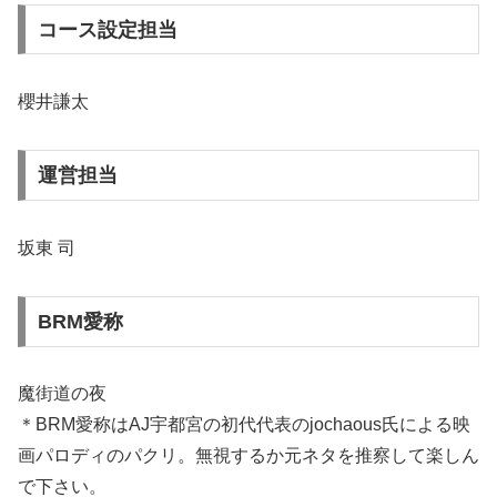
コース設定担当
櫻井謙太
運営担当
坂東 司
BRM愛称
魔街道の夜
＊BRM愛称はAJ宇都宮の初代代表のjochaous氏による映
画パロディのパクリ。無視するか元ネタを推察して楽しん
で下さい。