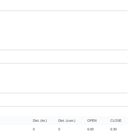
Dist. (int.)
Dist. (cum.)
OPEN
CLOSE
0
0
6:00
6:30