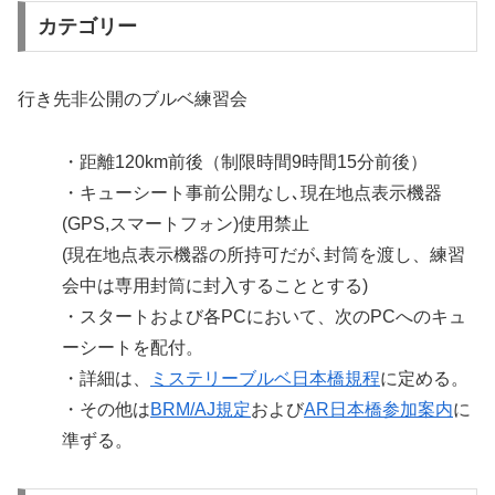
カテゴリー
行き先非公開のブルベ練習会
・距離120km前後（制限時間9時間15分前後）
・キューシート事前公開なし､現在地点表示機器
(GPS,スマートフォン)使用禁止
(現在地点表示機器の所持可だが､封筒を渡し、練習
会中は専用封筒に封入することとする)
・スタートおよび各PCにおいて、次のPCへのキュ
ーシートを配付。
・詳細は、
ミステリーブルベ日本橋規程
に定める。
・その他は
BRM/AJ規定
および
AR日本橋参加案内
に
準ずる。