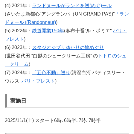
(4) 2021年：
ランドヌールがランドを巡(めぐ)ール
(さいたま新都心”アングランパ（UN GRAND PAS)”
「ラン
ドヌール｣(Randonneur)
)
(5) 2022年：
鉄道開業150年
(麻布十番“ル・ポミエ“
パリ・
ブレスト
)
(6) 2023年：
スタジオジブリゆかりの地めぐり
(世田谷代田 “白髭のシュークリーム工房” の
トトロのシュ
ークリーム
)
(7) 2024年：
「五色不動」巡り
(清澄白河 パティスリー・
ウルス
パリ・ブレスト
)
実施日
2025/11/1(土) スタート6時､6時半､7時､7時半