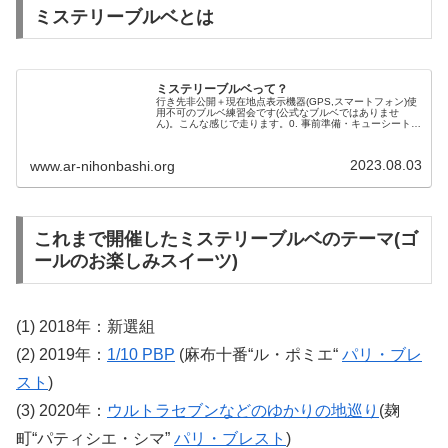
ミステリーブルベとは
ミステリーブルベって？
行き先非公開＋現在地点表示機器(GPS,スマートフォン)使
用不可のブルベ練習会です(公式なブルベではありませ
ん)。こんな感じで走ります。0. 事前準備・キューシートを
入れるクリアポケットや、必要に応じてキューシートをハ
ンドルへ固定するご用意...
2023.08.03
www.ar-nihonbashi.org
これまで開催したミステリーブルベのテーマ(ゴ
ールのお楽しみスイーツ)
(1) 2018年：新選組
(2) 2019年：
1/10 PBP
(麻布十番“ル・ポミエ“
パリ・ブレ
スト
)
(3) 2020年：
ウルトラセブンなどのゆかりの地巡り
(麹
町“パティシエ・シマ”
パリ・ブレスト
)