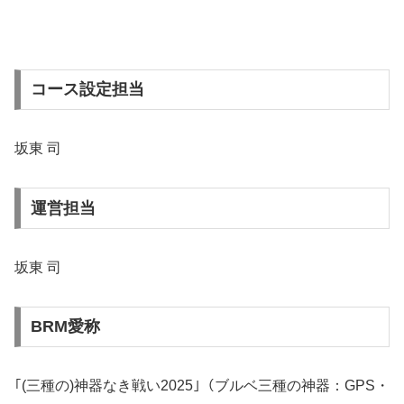
コース設定担当
坂東 司
運営担当
坂東 司
BRM愛称
｢(三種の)神器なき戦い2025｣（ブルベ三種の神器：GPS・