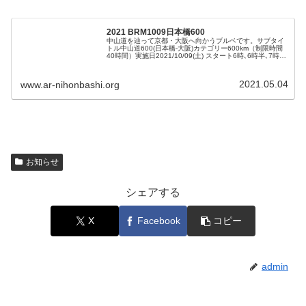
2021 BRM1009日本橋600
中山道を辿って京都・大阪へ向かうブルベです。サブタイ
トル中山道600(日本橋-大阪)カテゴリー600km（制限時間
40時間）実施日2021/10/09(土) スタート6時､6時半､7時､7
時半コース概要日本橋 - 熊谷 - 松井田 - 佐久...
2021.05.04
www.ar-nihonbashi.org
お知らせ
シェアする
X
Facebook
コピー
admin