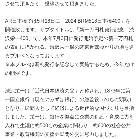
させて頂きたく、投稿させて頂きました。
AR日本橋では5月18日に「2024 BRM518日本橋400」を
開催致します。サブタイトルは「新一万円札発行記念 渋
沢栄一400」で、本年7月3日に発行開始予定の新一万円札
の表面に描かれる、渋沢栄一翁の関東近郊ゆかりの地を巡
るブルベとなっております。
※本ブルべは新札発行を記念して実施するため、今年だけ
の開催です。
渋沢栄一は「近代日本経済の父」と称され、1873年に第
一国立銀行（現在のみずほ銀行）の総監役（のちに頭取）
となり、民間人として経済による近代的な国づくりを目指
しました。栄一は、銀行を拠点に企業の創設・育成に力を
入れて生涯に約500もの企業に関わり、約600の社会公共
事業・教育機関の支援や民間外交に尽力しました。