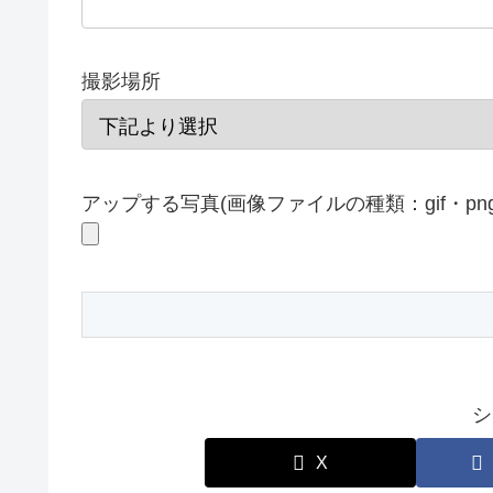
撮影場所
アップする写真(画像ファイルの種類：gif・png
シ
X